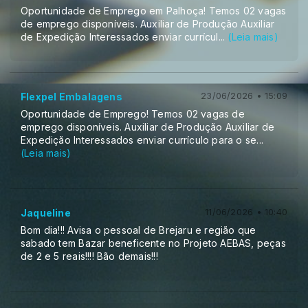
Oportunidade de Emprego em Palhoça! Temos 02 vagas
de emprego disponíveis. Auxiliar de Produção Auxiliar
de Expedição Interessados enviar currícul
...
(Leia mais)
Flexpel Embalagens
23/06/2026 • 15:09
Oportunidade de Emprego! Temos 02 vagas de
emprego disponíveis. Auxiliar de Produção Auxiliar de
Expedição Interessados enviar currículo para o se
...
(Leia mais)
Jaqueline
11/06/2026 • 10:40
Bom dia!!! Avisa o pessoal de Brejaru e região que
sabado tem Bazar beneficente no Projeto AEBAS, peças
de 2 e 5 reais!!!! Bão demais!!!