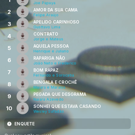
Joe Papaya
AMOR DA SUA CAMA
2
Felipe Araújo
APELIDO CARINHOSO
3
Gusttavo Lima
CONTRATO
4
Jorge e Mateus
AQUELA PESSOA
5
Henrique e Juliano
RAPARIGA NÃO
6
João Neto e Frederico
BOM RAPAZ
7
Fernando e Sorocaba
BENGALA E CROCHÊ
8
Maiara e Maraisa
PEGADA QUE DESGRAMA
9
Naiara Azevedo
SONHEI QUE ESTAVA CASANDO
10
Wesley Safadão
ENQUETE