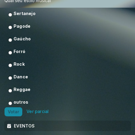
Qual seu estilo musical
Sertanejo
Pagode
Gaúcho
Forró
Rock
Dance
Reggae
outros
Ver parcial
Votar
EVENTOS