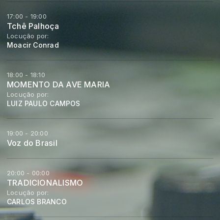
17:00 - 19:00
Tchê Palhoça
Locução por:
Moacir Conrad
18:00 - 18:10
MOMENTO DA AVE MARIA
Locução por:
LUIZ PAULO CAMPOS
19:00 - 20:00
Voz do Brasil
20:00 - 00:00
TRADICIONALISMO
Locução por:
CARLOS BRANCO